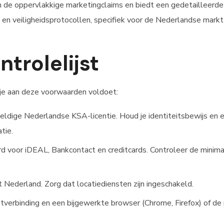
n de oppervlakkige marketingclaims en biedt een gedetailleerde
e en veiligheidsprotocollen, specifiek voor de Nederlandse markt
ntrolelijst
t je aan deze voorwaarden voldoet:
ldige Nederlandse KSA-licentie. Houd je identiteitsbewijs en 
tie.
d voor iDEAL, Bankcontact en creditcards. Controleer de minim
 Nederland. Zorg dat locatiediensten zijn ingeschakeld.
tverbinding en een bijgewerkte browser (Chrome, Firefox) of de