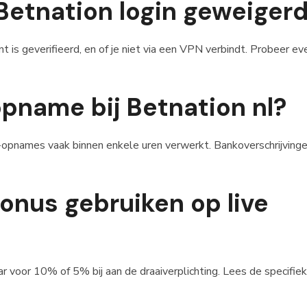
etnation login geweiger
nt is geverifieerd, en of je niet via een VPN verbindt. Probeer e
opname bij Betnation nl?
pnames vaak binnen enkele uren verwerkt. Bankoverschrijving
onus gebruiken op live
r voor 10% of 5% bij aan de draaiverplichting. Lees de specifie