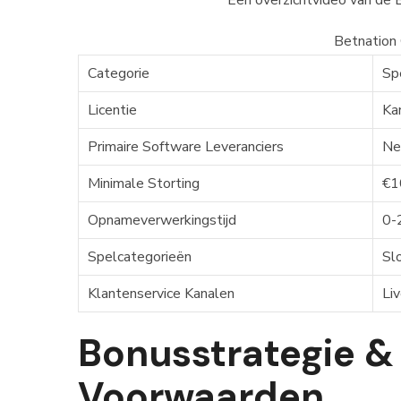
Een overzichtvideo van de Be
Betnation 
Categorie
Spe
Licentie
Ka
Primaire Software Leveranciers
Ne
Minimale Storting
€1
Opnameverwerkingstijd
0-2
Spelcategorieën
Slo
Klantenservice Kanalen
Li
Bonusstrategie &
Voorwaarden