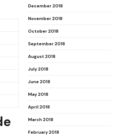
December 2018
November 2018
October 2018
September 2018
August 2018
July 2018
June 2018
May 2018
April 2018
de
March 2018
February 2018