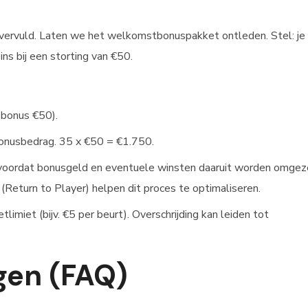
 vervuld. Laten we het welkomstbonuspakket ontleden. Stel: je
s bij een storting van €50.
bonus €50).
onusbedrag. 35 x €50 = €1.750.
 voordat bonusgeld en eventuele winsten daaruit worden omgeze
eturn to Player) helpen dit proces te optimaliseren.
limiet (bijv. €5 per beurt). Overschrijding kan leiden tot
gen (FAQ)