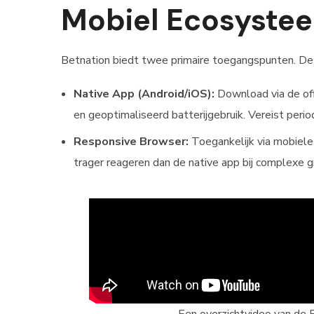
Mobiel Ecosystee
Betnation biedt twee primaire toegangspunten. De k
Native App (Android/iOS):
Download via de off
en geoptimaliseerd batterijgebruik. Vereist peri
Responsive Browser:
Toegankelijk via mobiele 
trager reageren dan de native app bij complexe g