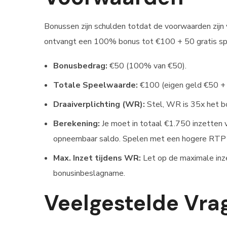
Bonussen zijn schulden totdat de voorwaarden zijn
ontvangt een 100% bonus tot €100 + 50 gratis spin
Bonusbedrag:
€50 (100% van €50).
Totale Speelwaarde:
€100 (eigen geld €50 + 
Draaiverplichting (WR):
Stel, WR is 35x het b
Berekening:
Je moet in totaal €1.750 inzetten
opneembaar saldo. Spelen met een hogere RTP (R
Max. Inzet tijdens WR:
Let op de maximale inzet
bonusinbeslagname.
Veelgestelde Vra