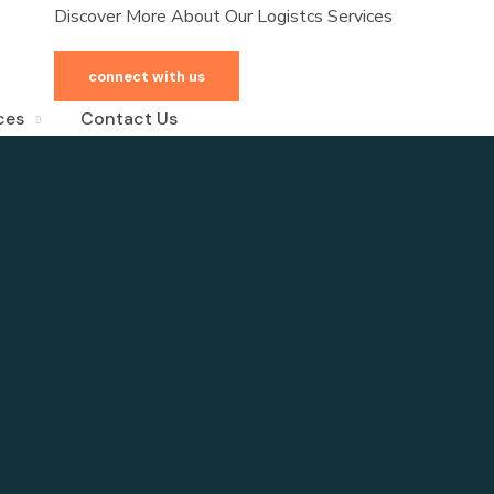
Discover More About Our Logistcs Services
connect with us
ces
Contact Us