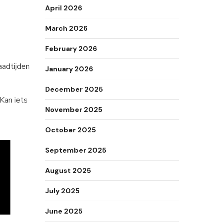
April 2026
March 2026
February 2026
aadtijden
January 2026
December 2025
Kan iets
November 2025
October 2025
September 2025
August 2025
July 2025
June 2025