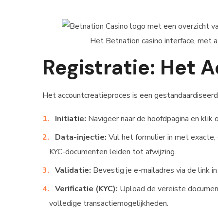
Het Betnation casino interface, met 
Registratie: Het
Het accountcreatieproces is een gestandaardiseerde 
Initiatie:
Navigeer naar de hoofdpagina en klik o
Data-injectie:
Vul het formulier in met exacte,
KYC-documenten leiden tot afwijzing.
Validatie:
Bevestig je e-mailadres via de link i
Verificatie (KYC):
Upload de vereiste document
volledige transactiemogelijkheden.