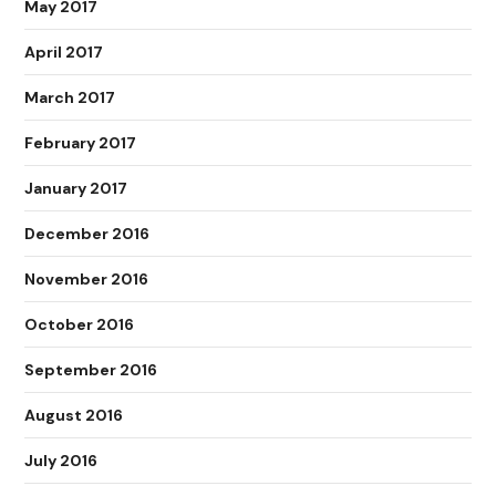
May 2017
April 2017
March 2017
February 2017
January 2017
December 2016
November 2016
October 2016
September 2016
August 2016
July 2016