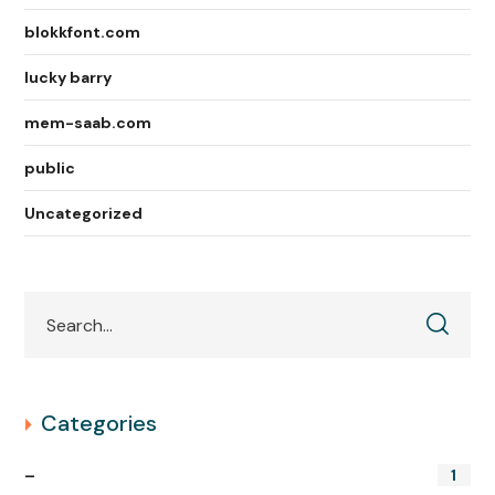
blokkfont.com
lucky barry
mem-saab.com
public
Uncategorized
Categories
–
1