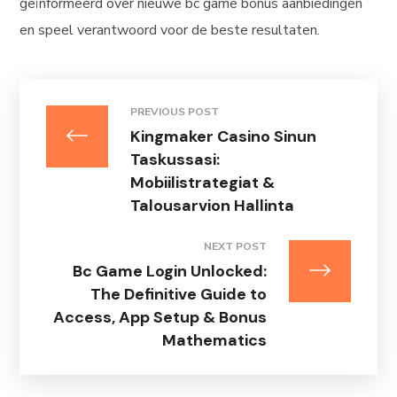
geïnformeerd over nieuwe bc game bonus aanbiedingen
en speel verantwoord voor de beste resultaten.
PREVIOUS POST
Kingmaker Casino Sinun
Taskussasi:
Mobiilistrategiat &
Talousarvion Hallinta
NEXT POST
Bc Game Login Unlocked:
The Definitive Guide to
Access, App Setup & Bonus
Mathematics