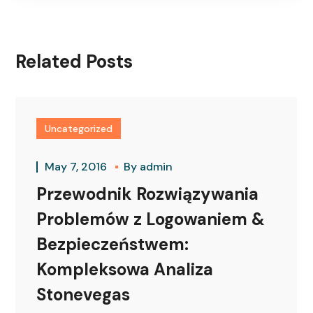
Related Posts
Uncategorized
May 7, 2016
By
admin
Przewodnik Rozwiązywania
Problemów z Logowaniem &
Bezpieczeństwem:
Kompleksowa Analiza
Stonevegas