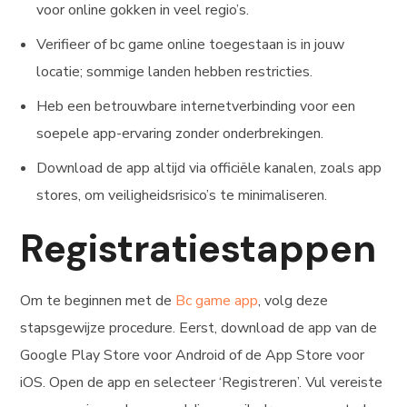
voor online gokken in veel regio’s.
Verifieer of bc game online toegestaan is in jouw
locatie; sommige landen hebben restricties.
Heb een betrouwbare internetverbinding voor een
soepele app-ervaring zonder onderbrekingen.
Download de app altijd via officiële kanalen, zoals app
stores, om veiligheidsrisico’s te minimaliseren.
Registratiestappen
Om te beginnen met de
Bc game app
, volg deze
stapsgewijze procedure. Eerst, download de app van de
Google Play Store voor Android of de App Store voor
iOS. Open de app en selecteer ‘Registreren’. Vul vereiste