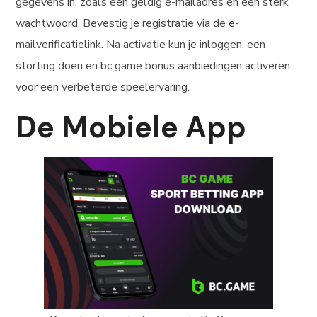
gegevens in, zoals een geldig e-mailadres en een sterk
wachtwoord. Bevestig je registratie via de e-
mailverificatielink. Na activatie kun je inloggen, een
storting doen en bc game bonus aanbiedingen activeren
voor een verbeterde speelervaring.
De Mobiele App