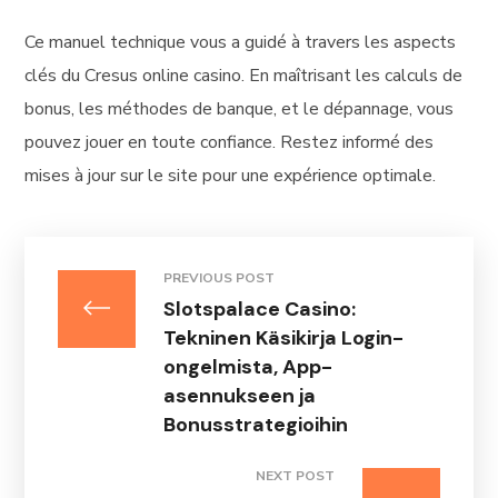
Ce manuel technique vous a guidé à travers les aspects
clés du Cresus online casino. En maîtrisant les calculs de
bonus, les méthodes de banque, et le dépannage, vous
pouvez jouer en toute confiance. Restez informé des
mises à jour sur le site pour une expérience optimale.
PREVIOUS POST
Slotspalace Casino:
Tekninen Käsikirja Login-
ongelmista, App-
asennukseen ja
Bonusstrategioihin
NEXT POST