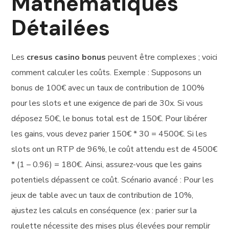
Mathématiques
Détailées
Les
cresus casino bonus
peuvent être complexes ; voici
comment calculer les coûts. Exemple : Supposons un
bonus de 100€ avec un taux de contribution de 100%
pour les slots et une exigence de pari de 30x. Si vous
déposez 50€, le bonus total est de 150€. Pour libérer
les gains, vous devez parier 150€ * 30 = 4500€. Si les
slots ont un RTP de 96%, le coût attendu est de 4500€
* (1 – 0.96) = 180€. Ainsi, assurez-vous que les gains
potentiels dépassent ce coût. Scénario avancé : Pour les
jeux de table avec un taux de contribution de 10%,
ajustez les calculs en conséquence (ex : parier sur la
roulette nécessite des mises plus élevées pour remplir