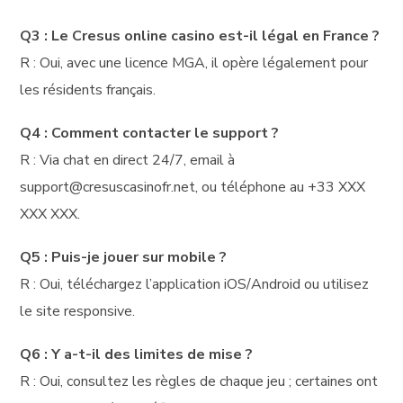
Q3 : Le Cresus online casino est-il légal en France ?
R : Oui, avec une licence MGA, il opère légalement pour
les résidents français.
Q4 : Comment contacter le support ?
R : Via chat en direct 24/7, email à
support@cresuscasinofr.net, ou téléphone au +33 XXX
XXX XXX.
Q5 : Puis-je jouer sur mobile ?
R : Oui, téléchargez l’application iOS/Android ou utilisez
le site responsive.
Q6 : Y a-t-il des limites de mise ?
R : Oui, consultez les règles de chaque jeu ; certaines ont