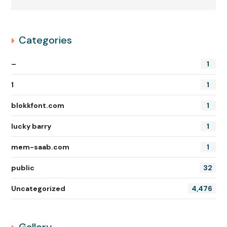
Categories
–
1
1
1
blokkfont.com
1
lucky barry
1
mem-saab.com
1
public
32
Uncategorized
4,476