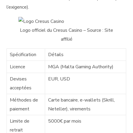
l’exigence).
Logo officiel du Cresus Casino – Source : Site
affilié
Spécification
Détails
Licence
MGA (Malta Gaming Authority)
Devises
EUR, USD
acceptées
Méthodes de
Carte bancaire, e-wallets (Skrill,
paiement
Neteller), virements
Limite de
5000€ par mois
retrait