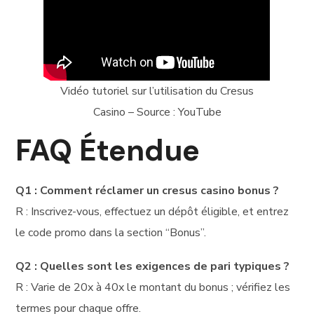
Vidéo tutoriel sur l’utilisation du Cresus
Casino – Source : YouTube
FAQ Étendue
Q1 : Comment réclamer un cresus casino bonus ?
R : Inscrivez-vous, effectuez un dépôt éligible, et entrez
le code promo dans la section “Bonus”.
Q2 : Quelles sont les exigences de pari typiques ?
R : Varie de 20x à 40x le montant du bonus ; vérifiez les
termes pour chaque offre.