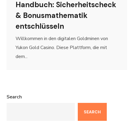
Handbuch: Sicherheitscheck
& Bonusmathematik
entschlüsseln
Willkommen in den digitalen Goldminen von
Yukon Gold Casino. Diese Plattform, die mit
dem...
Search
SEARCH