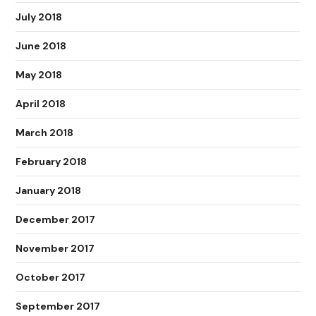
July 2018
June 2018
May 2018
April 2018
March 2018
February 2018
January 2018
December 2017
November 2017
October 2017
September 2017