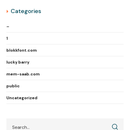
Categories
–
1
blokkfont.com
lucky barry
mem-saab.com
public
Uncategorized