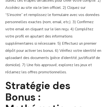
Suivez ces étapes détaillées pour créer votre compte. 1)
Accédez au site via le lien officiel. 2) Cliquez sur
“S’inscrire” et remplissez le formulaire avec vos données
personnelles exactes (nom, email, etc.). 3) Confirmez
votre email en cliquant sur le lien reçu. 4) Complétez
votre profil en ajoutant des informations
supplémentaires si nécessaire. 5) Effectuez un premier
dépôt pour activer les bonus. 6) Vérifiez votre identité en
uploadant des documents (pièce d’identité, justificatif de
domicile). 7) Une fois approuvé, explorez les jeux et
réclamez les offres promotionnelles.
Stratégie des
Bonus :