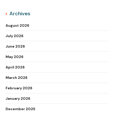
Archives
August 2026
July 2026
June 2026
May 2026
April 2026
March 2026
February 2026
January 2026
December 2025