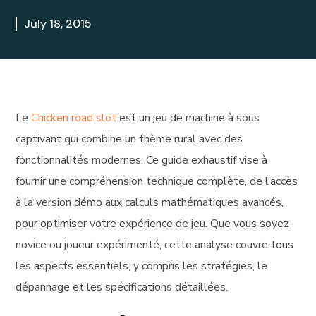
July 18, 2015
Le
Chicken road slot
est un jeu de machine à sous
captivant qui combine un thème rural avec des
fonctionnalités modernes. Ce guide exhaustif vise à
fournir une compréhension technique complète, de l’accès
à la version démo aux calculs mathématiques avancés,
pour optimiser votre expérience de jeu. Que vous soyez
novice ou joueur expérimenté, cette analyse couvre tous
les aspects essentiels, y compris les stratégies, le
dépannage et les spécifications détaillées.