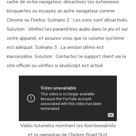
cache de votre navigateur, désactivez les extensions
bloquantes ou essayez un autre navigateur comme
Chrome ou Firefox. Scénario 2 : Les sons sont désactivés.
Solution : Vérifiez les paramètres audio dans le jeu et sur
votre appareil, et assurez-vous que le volume système
est adéquat. Scénario 3 : La version démo est
inaccessible. Solution : Contactez le support client via le
site officiel ou vérifiez si JavaScript est activé.
Vidéo tutorielle montrant les fonctionnalités
et le gameplay de Chicken Road Slot.