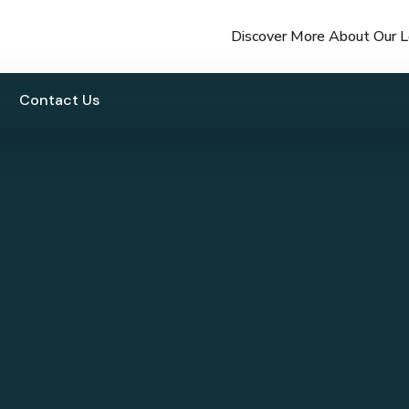
Discover More About Our L
Contact Us