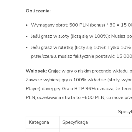
Obliczenia:
Wymagany obrót: 500 PLN (bonus) * 30 = 15 0
Jeśli grasz w sloty (liczą się w 100%): Musisz 
Jeśli grasz w ruletkę (liczy się 10%): Tylko 1
przeliczeniu
, musisz faktycznie postawić: 15 0
Wniosek:
Grając w gry o niskim procencie wkładu, 
Zawsze wybieraj gry o 100% wkładzie (sloty, wybr
Player) danej gry. Gra o RTP 96% oznacza, że teor
PLN, oczekiwana strata to ~600 PLN, co może prz
Specyf
Kategoria
Specyfikacja