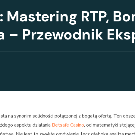
: Mastering RTP, Bo
 – Przewodnik Eks
ła na synonim solidności połączonej z bogatą ofertą. Ten obsz
ażdego aspektu działania
Betsafe Casino
, od matematyki stojące
twa. Nie jest to zwykłe omówienie, lecz głęboka analiza mech