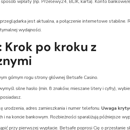
 sposób wpłaty (np. Przelewy24, BLIK, karta). Konto bankowe/e
przeglądarka jest aktualna, a połączenie internetowe stabilne.
ptymalnej wydajności.
: Krok po kroku z
znymi
rawym górnym rogu strony głównej Betsafe Casino.
ymyśl silne hasło (min. 8 znaków, mieszane litery i cyfry), wybie
 posiadasz.
 urodzenia, adres zamieszkania i numer telefonu.
Uwaga kryty
 i na koncie bankowym. Rozbieżności sparaliżują późniejsze wyp
pić przy pierwszej wypłacie. Betsafe poprosi Cię o przesłanie 