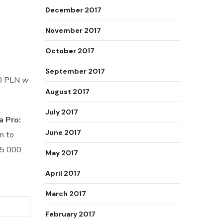
December 2017
November 2017
October 2017
September 2017
00 PLN
w
August 2017
July 2017
a Pro:
June 2017
n to
15 000
May 2017
April 2017
March 2017
February 2017