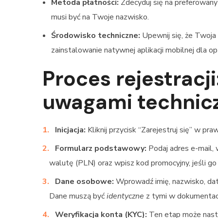
Metoda płatności:
Zdecyduj się na preferowany
musi być na Twoje nazwisko.
Środowisko techniczne:
Upewnij się, że Twoja 
zainstalowanie natywnej aplikacji mobilnej dla o
Proces rejestracji
uwagami technic
Inicjacja:
Kliknij przycisk “Zarejestruj się” w p
Formularz podstawowy:
Podaj adres e-mail, w
walutę (PLN) oraz wpisz kod promocyjny, jeśli go
Dane osobowe:
Wprowadź imię, nazwisko, datę
Dane muszą być
identyczne
z tymi w dokumentach
Weryfikacja konta (KYC):
Ten etap może nastą