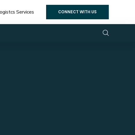
ogistcs Services
CONNECT WITH US