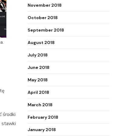
November 2018
October 2018
September 2018
a.
August 2018
July 2018
June 2018
May 2018
rtę
April 2018
March 2018
 środki
February 2018
 stawki
January 2018