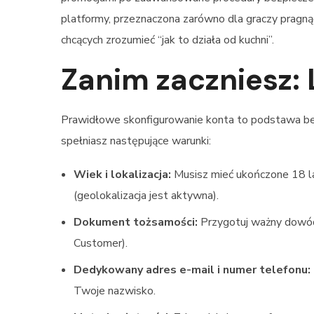
platformy, przeznaczona zarówno dla graczy pragną
chcących zrozumieć “jak to działa od kuchni”.
Zanim zaczniesz:
Prawidłowe skonfigurowanie konta to podstawa bezp
spełniasz następujące warunki:
Wiek i lokalizacja:
Musisz mieć ukończone 18 la
(geolokalizacja jest aktywna).
Dokument tożsamości:
Przygotuj ważny dowód 
Customer).
Dedykowany adres e-mail i numer telefonu:
Twoje nazwisko.