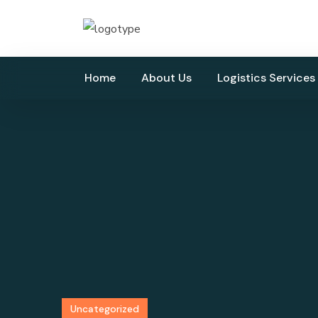
Home
About Us
Logistics Services
Uncategorized