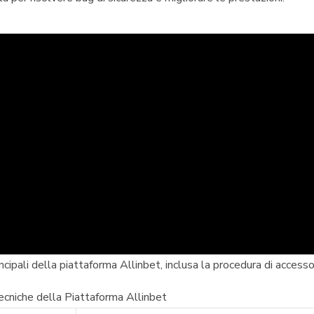
incipali della piattaforma Allinbet, inclusa la procedura di accesso
ecniche della Piattaforma Allinbet