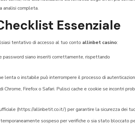
na analisi completa.
 Checklist Essenziale
alsiasi tentativo di accesso al tuo conto
allinbet casino
:
 password siano inseriti correttamente, rispettando
 lenta o instabile può interrompere il processo di autenticazion
di Chrome, Firefox o Safari. Pulisci cache e cookie se incontri pro
iciale (https://allinbetit.co.it/) per garantire la sicurezza dei tuo
ia temporaneamente sospeso per verifiche o sia stato bloccato p