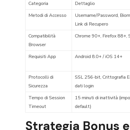
Categoria
Dettaglio
Metodi di Accesso
Username/Password, Biome
Link di Recupero
Compatibilità
Chrome 90+, Firefox 88+, 
Browser
Requisiti App
Android 8.0+ / iOS 14+
Protocolli di
SSL 256-bit, Crittografia 
Sicurezza
dati login
Tempo di Session
15 minuti di inattività (imp
Timeout
default)
Strategia Bonus e