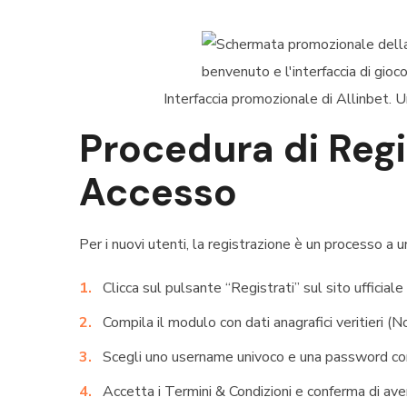
Interfaccia promozionale di Allinbet. U
Procedura di Regi
Accesso
Per i nuovi utenti, la registrazione è un processo a u
Clicca sul pulsante “Registrati” sul sito ufficiale 
Compila il modulo con dati anagrafici veritieri 
Scegli uno username univoco e una password com
Accetta i Termini & Condizioni e conferma di av