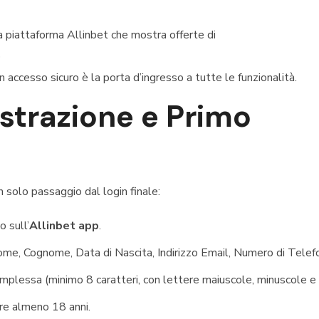
n accesso sicuro è la porta d’ingresso a tutte le funzionalità.
strazione e Primo
n solo passaggio dal login finale:
o sull’
Allinbet app
.
(Nome, Cognome, Data di Nascita, Indirizzo Email, Numero di Telef
plessa (minimo 8 caratteri, con lettere maiuscole, minuscole e 
ere almeno 18 anni.