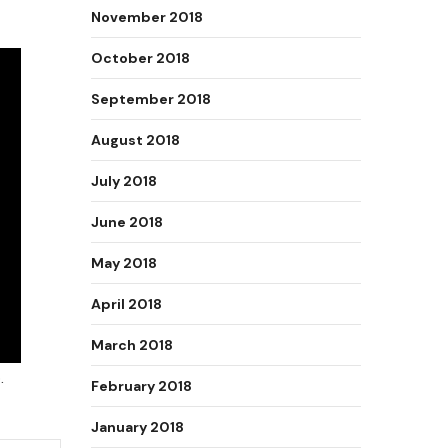
November 2018
October 2018
September 2018
August 2018
July 2018
June 2018
May 2018
April 2018
March 2018
.
February 2018
January 2018