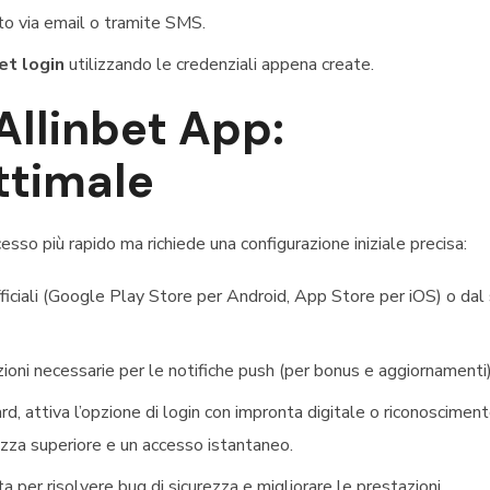
ato via email o tramite SMS.
et login
utilizzando le credenziali appena create.
Allinbet App:
ttimale
esso più rapido ma richiede una configurazione iniziale precisa:
fficiali (Google Play Store per Android, App Store per iOS) o dal 
zioni necessarie per le notifiche push (per bonus e aggiornamenti)
, attiva l’opzione di login con impronta digitale o riconoscimen
ezza superiore e un accesso istantaneo.
 per risolvere bug di sicurezza e migliorare le prestazioni.