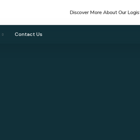
Discover More About Our Logis
Contact Us