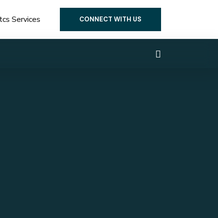
tcs Services
CONNECT WITH US