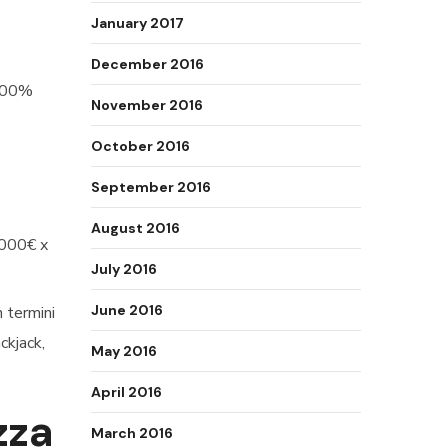
January 2017
December 2016
 100%
November 2016
October 2016
September 2016
August 2016
.000€ x
July 2016
June 2016
 termini
ckjack,
May 2016
April 2016
zza
March 2016