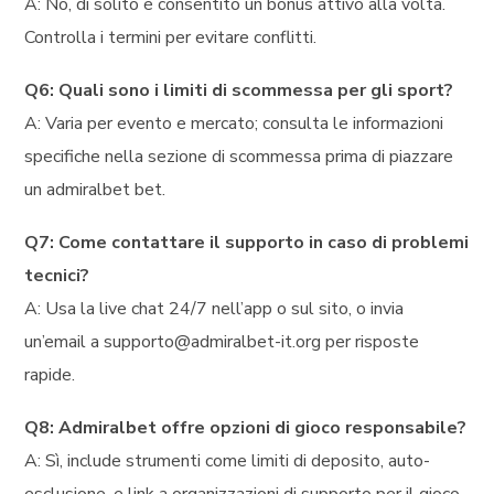
A: No, di solito è consentito un bonus attivo alla volta.
Controlla i termini per evitare conflitti.
Q6: Quali sono i limiti di scommessa per gli sport?
A: Varia per evento e mercato; consulta le informazioni
specifiche nella sezione di scommessa prima di piazzare
un admiralbet bet.
Q7: Come contattare il supporto in caso di problemi
tecnici?
A: Usa la live chat 24/7 nell’app o sul sito, o invia
un’email a supporto@admiralbet-it.org per risposte
rapide.
Q8: Admiralbet offre opzioni di gioco responsabile?
A: Sì, include strumenti come limiti di deposito, auto-