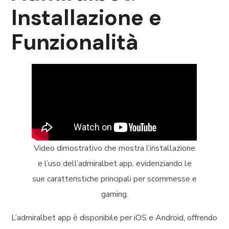
Installazione e
Funzionalità
Video dimostrativo che mostra l’installazione
e l’uso dell’admiralbet app, evidenziando le
sue caratteristiche principali per scommesse e
gaming.
L’admiralbet app è disponibile per iOS e Android, offrendo