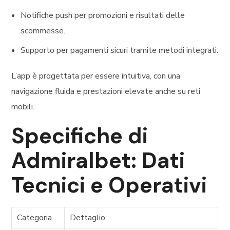
Notifiche push per promozioni e risultati delle
scommesse.
Supporto per pagamenti sicuri tramite metodi integrati.
L’app è progettata per essere intuitiva, con una
navigazione fluida e prestazioni elevate anche su reti
mobili.
Specifiche di
Admiralbet: Dati
Tecnici e Operativi
Categoria
Dettaglio