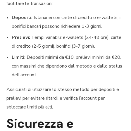
facilitare le transazioni:
Depositi:
Istananei con carte di credito o e-wallets; i
bonifici bancari possono richiedere 1-3 giorni.
Prelievi:
Tempi variabili: e-wallets (24-48 ore), carte
di credito (2-5 giorni), bonifici (3-7 giorni).
Limiti:
Depositi minimi da €10, prelievi minimi da €20,
con massimi che dipendono dal metodo e dallo status
dell’account.
Assicurati di utilizzare lo stesso metodo per depositi e
prelievi per evitare ritardi, e verifica l’account per
sbloccare limiti più alti.
Sicurezza e