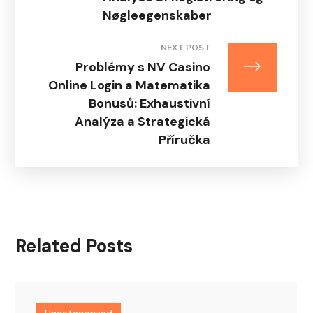
Nøgleegenskaber
NEXT POST
Problémy s NV Casino
Online Login a Matematika
Bonusů: Exhaustivní
Analýza a Strategická
Příručka
Related Posts