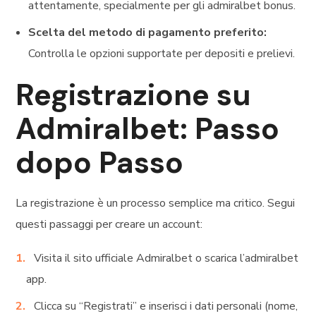
attentamente, specialmente per gli admiralbet bonus.
Scelta del metodo di pagamento preferito:
Controlla le opzioni supportate per depositi e prelievi.
Registrazione su
Admiralbet: Passo
dopo Passo
La registrazione è un processo semplice ma critico. Segui
questi passaggi per creare un account:
Visita il sito ufficiale Admiralbet o scarica l’admiralbet
app.
Clicca su “Registrati” e inserisci i dati personali (nome,