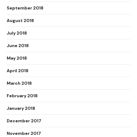
September 2018
August 2018
July 2018
June 2018
May 2018
April 2018
March 2018
February 2018
January 2018
December 2017
November 2017