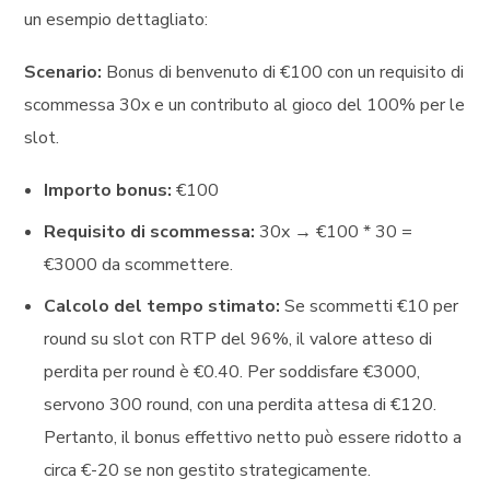
un esempio dettagliato:
Scenario:
Bonus di benvenuto di €100 con un requisito di
scommessa 30x e un contributo al gioco del 100% per le
slot.
Importo bonus:
€100
Requisito di scommessa:
30x → €100 * 30 =
€3000 da scommettere.
Calcolo del tempo stimato:
Se scommetti €10 per
round su slot con RTP del 96%, il valore atteso di
perdita per round è €0.40. Per soddisfare €3000,
servono 300 round, con una perdita attesa di €120.
Pertanto, il bonus effettivo netto può essere ridotto a
circa €-20 se non gestito strategicamente.