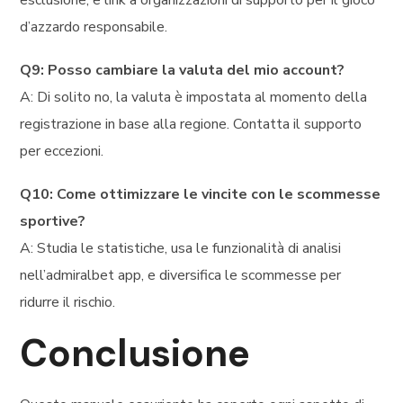
esclusione, e link a organizzazioni di supporto per il gioco
d’azzardo responsabile.
Q9: Posso cambiare la valuta del mio account?
A: Di solito no, la valuta è impostata al momento della
registrazione in base alla regione. Contatta il supporto
per eccezioni.
Q10: Come ottimizzare le vincite con le scommesse
sportive?
A: Studia le statistiche, usa le funzionalità di analisi
nell’admiralbet app, e diversifica le scommesse per
ridurre il rischio.
Conclusione