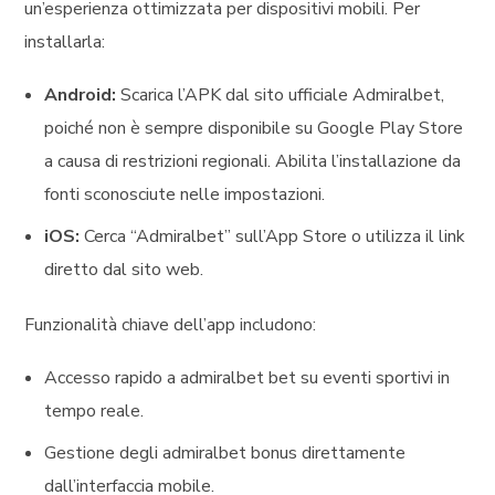
un’esperienza ottimizzata per dispositivi mobili. Per
installarla:
Android:
Scarica l’APK dal sito ufficiale Admiralbet,
poiché non è sempre disponibile su Google Play Store
a causa di restrizioni regionali. Abilita l’installazione da
fonti sconosciute nelle impostazioni.
iOS:
Cerca “Admiralbet” sull’App Store o utilizza il link
diretto dal sito web.
Funzionalità chiave dell’app includono:
Accesso rapido a admiralbet bet su eventi sportivi in
tempo reale.
Gestione degli admiralbet bonus direttamente
dall’interfaccia mobile.