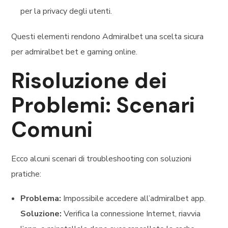
per la privacy degli utenti.
Questi elementi rendono Admiralbet una scelta sicura
per admiralbet bet e gaming online.
Risoluzione dei
Problemi: Scenari
Comuni
Ecco alcuni scenari di troubleshooting con soluzioni
pratiche:
Problema:
Impossibile accedere all’admiralbet app.
Soluzione:
Verifica la connessione Internet, riavvia