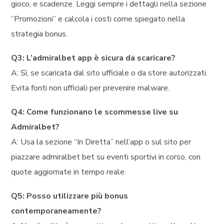
gioco, e scadenze. Leggi sempre i dettagli nella sezione
“Promozioni” e calcola i costi come spiegato nella
strategia bonus.
Q3: L’admiralbet app è sicura da scaricare?
A: Sì, se scaricata dal sito ufficiale o da store autorizzati.
Evita fonti non ufficiali per prevenire malware.
Q4: Come funzionano le scommesse live su
Admiralbet?
A: Usa la sezione “In Diretta” nell’app o sul sito per
piazzare admiralbet bet su eventi sportivi in corso, con
quote aggiornate in tempo reale.
Q5: Posso utilizzare più bonus
contemporaneamente?