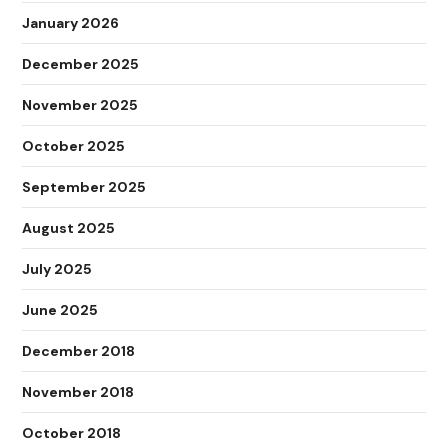
January 2026
December 2025
November 2025
October 2025
September 2025
August 2025
July 2025
June 2025
December 2018
November 2018
October 2018